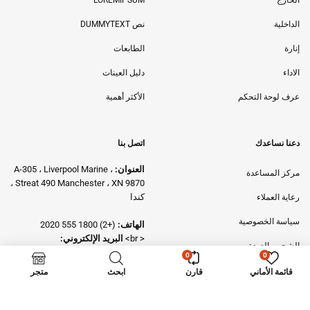
الخارج
LOREMIPSUM
الداخلية
نص DUMMYTEXT
إنارة
الطابعات
الاداء
دليل العينات
عرف لوحة التحكم
الأكثر أهمية
دعنا نساعدك
اتصل بنا
العنوان:
A-305 ، Liverpool Marine ،
مركز المساعدة
Streat 490 Manchester ، XN 9870 ،
كندا
رعاية العملاء
سياسة الخصوصية
الهاتف:
(+2) 1800 555 2020
< br>
البريد الإلكتروني:
الشحن والعودة
infor@boostheme.com
0
0
اتصل بنا
قائمة الأماني
قارن
ابحث
متجر