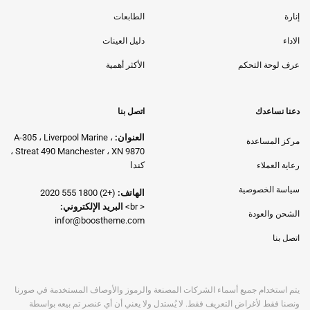
إنارة
الطابعات
الاداء
دليل العينات
عرف لوحة التحكم
الأكثر أهمية
دعنا نساعدك
اتصل بنا
العنوان:
A-305 ، Liverpool Marine ،
مركز المساعدة
Streat 490 Manchester ، XN 9870 ،
كندا
رعاية العملاء
سياسة الخصوصية
الهاتف:
(+2) 1800 555 2020
< br>
البريد الإلكتروني:
الشحن والعودة
infor@boostheme.com
اتصل بنا
يتم استخدام جميع أسماء الشركات المصنعة والرموز والأوصاف المستخدمة في صورنا
ونصنا فقط لأغراض التعريف فقط. لا يُستدل ولا يعني أن أي عنصر تم بيعه بواسطة