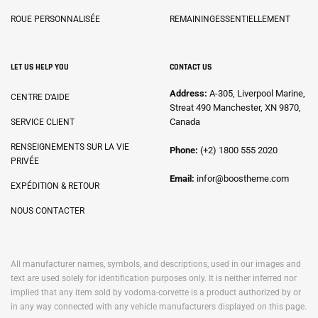
ROUE PERSONNALISÉE
REMAININGESSENTIELLEMENT
LET US HELP YOU
CONTACT US
Address:
A-305, Liverpool Marine,
CENTRE D'AIDE
Streat 490 Manchester, XN 9870,
Canada
SERVICE CLIENT
RENSEIGNEMENTS SUR LA VIE
Phone:
(+2) 1800 555 2020
PRIVÉE
Email:
infor@boostheme.com
EXPÉDITION & RETOUR
NOUS CONTACTER
All manufacturer names, symbols, and descriptions, used in our images and
text are used solely for identification purposes only. It is neither inferred nor
implied that any item sold by vodoma-corvette is a product authorized by or
in any way connected with any vehicle manufacturers displayed on this page.