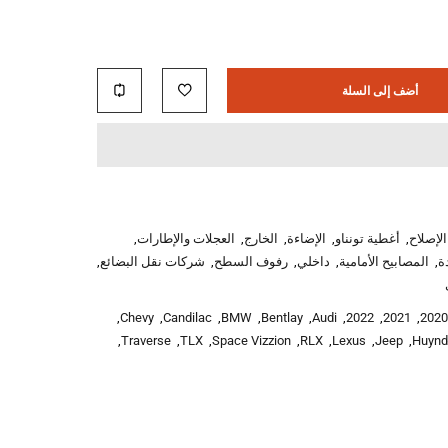
أضف إلى السلة
لإصلاح
,
أغطية تونناو
,
الإضاءة
,
الخارج
,
العجلات والإطارات
,
ة
,
المصابيح الأمامية
,
داخلي
,
رفوف السطح
,
شركات نقل البضائع
,
,
Chevy
,
Candilac
,
BMW
,
Bentlay
,
Audi
,
2022
,
2021
,
2020
,
Traverse
,
TLX
,
Space Vizzion
,
RLX
,
Lexus
,
Jeep
,
Huynd