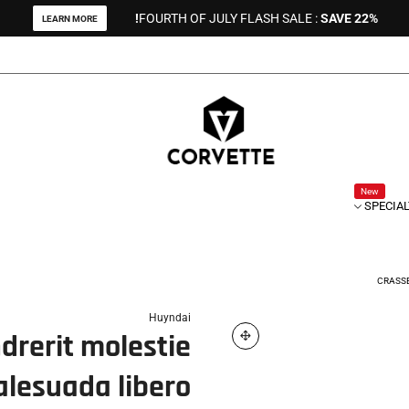
FOURTH OF JULY FLASH SALE :
SAVE 22%!
LEARN MORE
New
SPECIA
CRASSE
Huyndai
drerit molestie
lesuada libero