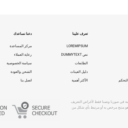
تعرف علينا
دعنا نساعدك
LOREMIPSUM
مركز المساعدة
نص DUMMYTEXT
رعاية العملاء
الطابعات
سياسة الخصوصية
دليل العينات
الشحن والعودة
لتحكم
الأكثر أهمية
اتصل بنا
ة في صورنا ونصنا فقط لأغراض التعريف
. لا يُستدل ولا يعني أن أي عنصر تم بيعه بواسطة vodoma-corvette هو منتج مرخص به أو مرتبط بأي شكل من