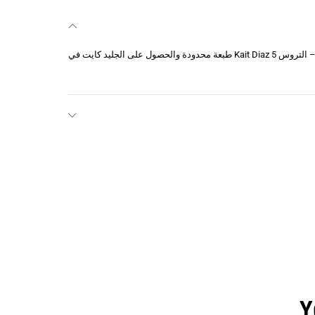
النظام المراقب المالي تعزيز اللاسلكية – التروس 5 Kait Diaz طبعة محدودة والحصول على الجليد كايت في
Y