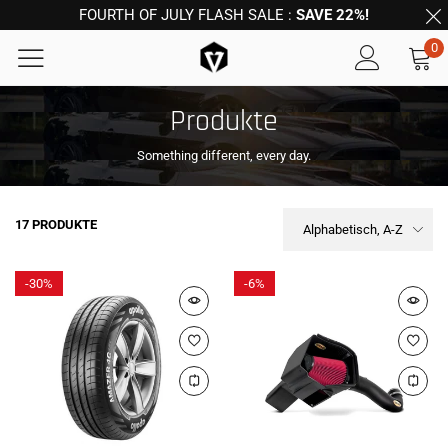
FOURTH OF JULY FLASH SALE :
SAVE 22%!
0
Produkte
Something different, every day.
17 PRODUKTE
Alphabetisch, A-Z
-
30%
-
6%