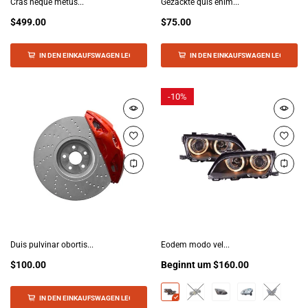
Cras neque metus...
Gezackte quis enim...
$499.00
$75.00
IN DEN EINKAUFSWAGEN LEGEN
IN DEN EINKAUFSWAGEN LEGEN
-
10%
Duis pulvinar obortis...
Eodem modo vel...
$100.00
Beginnt um
$160.00
IN DEN EINKAUFSWAGEN LEGEN