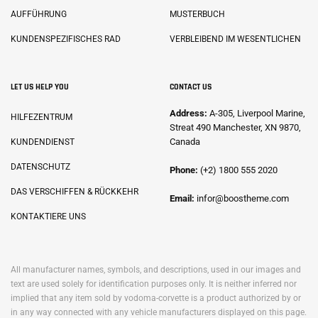
AUFFÜHRUNG
MUSTERBUCH
KUNDENSPEZIFISCHES RAD
VERBLEIBEND IM WESENTLICHEN
LET US HELP YOU
CONTACT US
Address:
A-305, Liverpool Marine,
HILFEZENTRUM
Streat 490 Manchester, XN 9870,
Canada
KUNDENDIENST
DATENSCHUTZ
Phone:
(+2) 1800 555 2020
DAS VERSCHIFFEN & RÜCKKEHR
Email:
infor@boostheme.com
KONTAKTIERE UNS
All manufacturer names, symbols, and descriptions, used in our images and
text are used solely for identification purposes only. It is neither inferred nor
implied that any item sold by vodoma-corvette is a product authorized by or
in any way connected with any vehicle manufacturers displayed on this page.