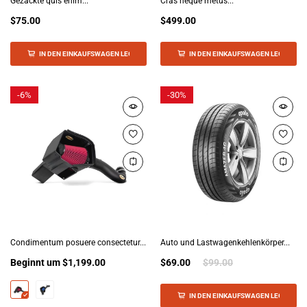
Gezackte quis enim...
Cras neque metus...
$75.00
$499.00
IN DEN EINKAUFSWAGEN LEGEN
IN DEN EINKAUFSWAGEN LEGEN
-
6%
-
30%
Condimentum posuere consectetur...
Auto und Lastwagenkehlenkörper...
Beginnt um
$1,199.00
$69.00
$99.00
IN DEN EINKAUFSWAGEN LEGEN