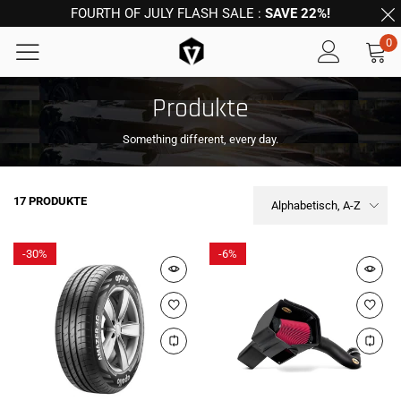
FOURTH OF JULY FLASH SALE :
SAVE 22%!
0
Produkte
Something different, every day.
17 PRODUKTE
Alphabetisch, A-Z
-
30%
-
6%