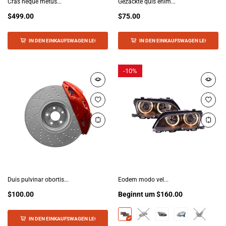
Cras neque metus...
Gezackte quis enim...
$499.00
$75.00
IN DEN EINKAUFSWAGEN LEGEN
IN DEN EINKAUFSWAGEN LEGEN
-
10%
Duis pulvinar obortis...
Eodem modo vel...
$100.00
Beginnt um
$160.00
IN DEN EINKAUFSWAGEN LEGEN