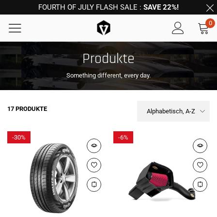
FOURTH OF JULY FLASH SALE :
SAVE 22%!
0
Produkte
Something different, every day.
17 PRODUKTE
Alphabetisch, A-Z
-
30%
-
6%