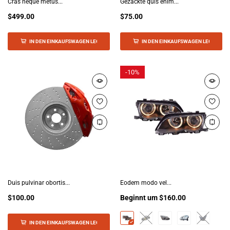
Cras neque metus...
Gezackte quis enim...
$499.00
$75.00
IN DEN EINKAUFSWAGEN LEGEN
IN DEN EINKAUFSWAGEN LEGEN
-
10%
Duis pulvinar obortis...
Eodem modo vel...
$100.00
Beginnt um
$160.00
IN DEN EINKAUFSWAGEN LEGEN